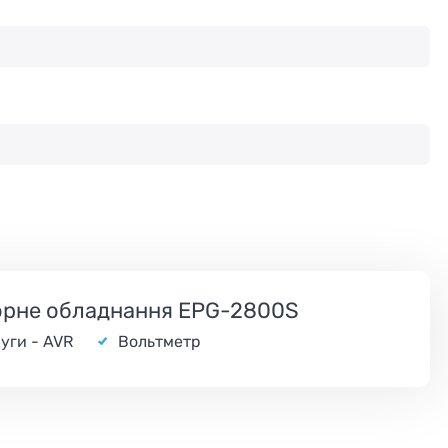
торне обладнання EPG-2800S
руги - AVR
Вольтметр