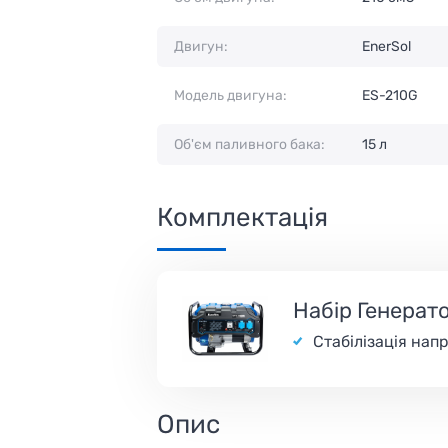
Двигун:
EnerSol
Модель двигуна:
ES-210G
Об'єм паливного бака:
15 л
Комплектація
Набір Генера
Стабілізація нап
Опис