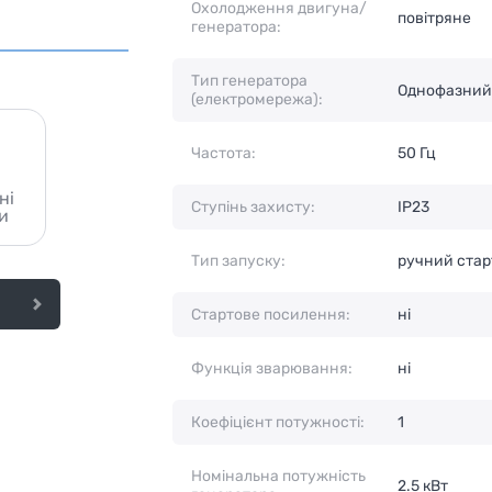
Охолодження двигуна/
повітряне
генератора:
Тип генератора
Однофазний
(електромережа):
Частота:
50 Гц
ні
Ступінь захисту:
IP23
и
Тип запуску:
ручний стар
Стартове посилення:
ні
Функція зварювання:
ні
Коефіцієнт потужності:
1
Номінальна потужність
2.5 кВт