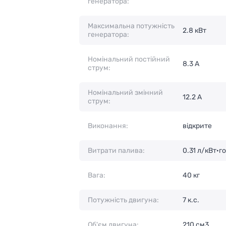
генератора:
Максимальна потужність
2.8 кВт
генератора:
Номінальний постійний
8.3 А
струм:
Номінальний змінний
12.2 А
струм:
Виконання:
відкрите
Витрати палива:
0.31 л/кВт·г
Вага:
40 кг
Потужність двигуна:
7 к.с.
Об'єм двигуна:
210 см3