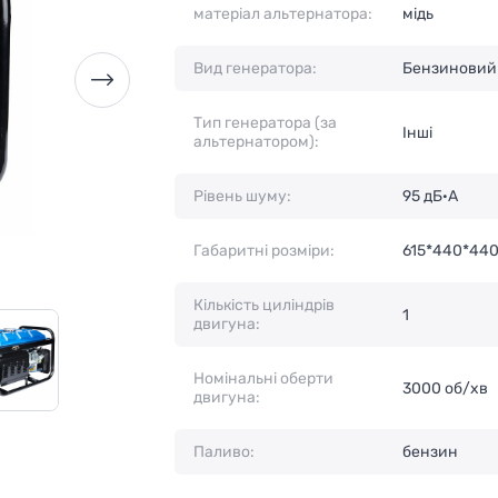
матеріал альтернатора:
мідь
Вид генератора:
Бензиновий
Тип генератора (за
Інші
альтернатором):
Рівень шуму:
95 дБ·А
Габаритні розміри:
615*440*44
Кількість циліндрів
1
двигуна:
Номінальні оберти
3000 об/хв
двигуна:
Паливо:
бензин