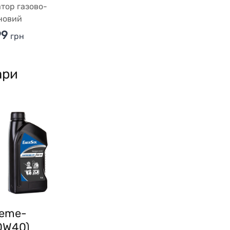
тор газово-
новий
99
грн
ари
reme-
0W40)