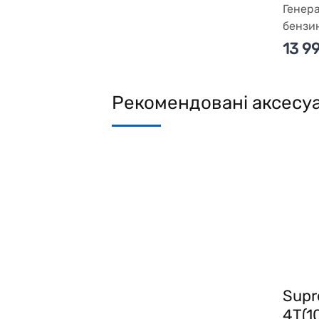
Генера
бензи
13 9
Рекомендовані аксесу
Sup
4T(1