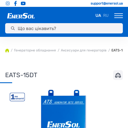
support@enersol.ua
UA
RU
Генераторне обладнання
Аксесуари для генераторів
EATS-15D
EATS-15DT
Набір Генераторне обладнання EATS-15DT
Модуль та силова частина