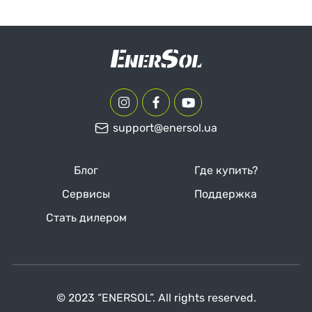
Расход топлива:
0.36 л/кВт·ч
Вес:
170 кг
Объем двигателя:
688 см3
support@enersol.ua
Двигатель:
EnerSol
Блог
Где купить?
Модель двигателя:
Сервисы
Поддержка
ES690VG
Стать дилером
Объем топливного бака:
45 л
© 2023 “ENERSOL”. All rights reserved.