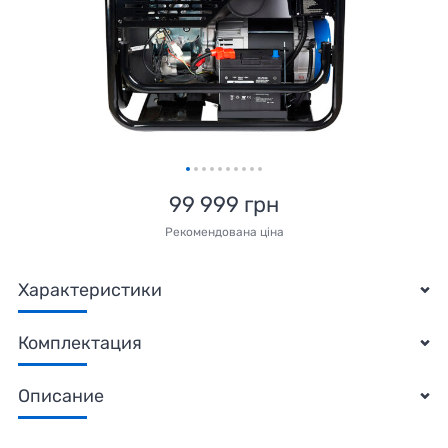
Другие
Уровень шума:
96 дБ·А
Габаритные размеры:
785*655*915 мм
Количество цилиндров двигателя:
99 999 грн
2
Рекомендована ціна
Номинальные обороты двигателя:
3600 об/мин
Характеристики
Топливо:
Комплектация
бензин
Описание
Охлаждение двигателя/генератора:
воздушное